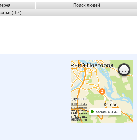
лерея
Поиск людей
вится
( 19 )
Работает на API 2ГИС
Лицензионное соглашение
Для корректной работы
Доехать с 2ГИС
Raster JS API нужен
ключ. Помощь:
api@2gis.ru