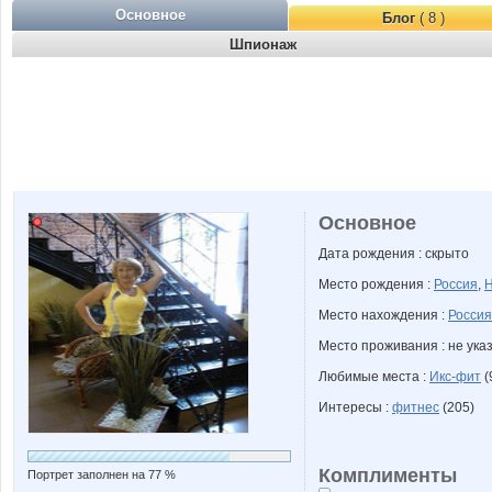
Основное
Блог
( 8 )
Шпионаж
Основное
Дата рождения : скрыто
Место рождения :
Россия
,
Н
Место нахождения :
Россия
Место проживания : не ука
Любимые места :
Икс-фит
(
Интересы :
фитнес
(205)
Комплименты
Портрет заполнен на 77 %