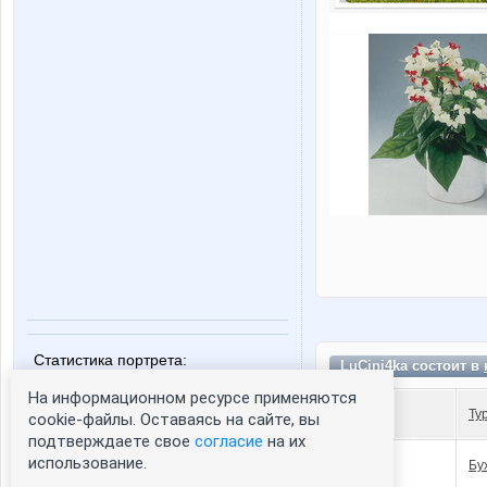
Статистика портрета:
LuCini4ka состоит в
сейчас просматривают портрет - 0
На информационном ресурсе применяются
зарегистрированные пользователи
Ту
cookie-файлы. Оставаясь на сайте, вы
посетившие портрет за 7 дней - 0
подтверждаете свое
согласие
на их
использование.
Бу