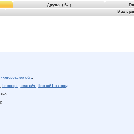
Друзья
( 54 )
Га
Мне нра
ижегородская обл.
,
,
Нижегородская обл.
,
Нижний Новгород
зано
9)