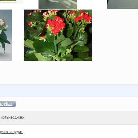
клубах
ристы-водники
хучет и аудит