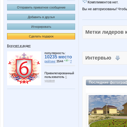
Комплиментов нет.
Отправить приватное сообщение
Вы не авторизованы! Чтоб
Добавить в друзья
Игнорировать
Метки лидеров
Сделать подарок
Бухучет и аудит
популярность:
10235 место
Интервью
+10 ↑
рейтинг
3544
?
Привилегированный
пользователь
6
уровня
Последние
фотогра