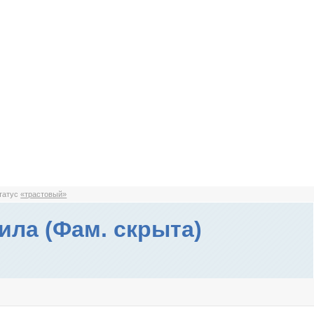
статус
«трастовый»
ла (Фам. скрыта)